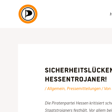
Zum
Inhalt
springen
Sicherheitslücken
Hessentrojaner!
/
Allgemein
,
Pressemitteilungen
/ Von
Die Piratenpartei Hessen kritisiert s
Staatstrojaners festhält. Vor allem b