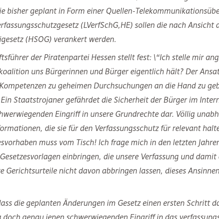
ie bisher geplant in Form einer Quellen-Telekommunikationsüb
fassungsschutzgesetz (LVerfSchG,HE) sollen die nach Ansicht d
gesetz (HSOG) verankert werden.
tsführer der Piratenpartei Hessen stellt fest: \“Ich stelle mir a
koalition uns Bürgerinnen und Bürger eigentlich hält? Der Ansa
 Kompetenzen zu geheimen Durchsuchungen an die Hand zu gebe
n Staatstrojaner gefährdet die Sicherheit der Bürger im Interne
chwerwiegenden Eingriff in unsere Grundrechte dar. Völlig unab
ormationen, die sie für den Verfassungsschutz für relevant hal
esvorhaben muss vom Tisch! Ich frage mich in den letzten Jahre
 Gesetzesvorlagen einbringen, die unsere Verfassung und damit 
e Gerichtsurteile nicht davon abbringen lassen, dieses Ansinne
dass die geplanten Änderungen im Gesetz einen ersten Schritt d
doch genau jenen schwerwiegenden Eingriff in das verfassung