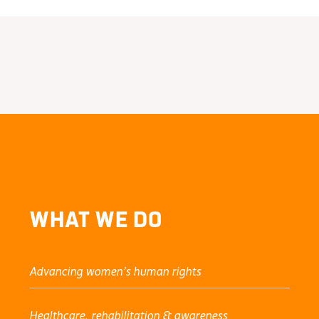
What We Do
Advancing women’s human rights
Healthcare, rehabilitation & awareness