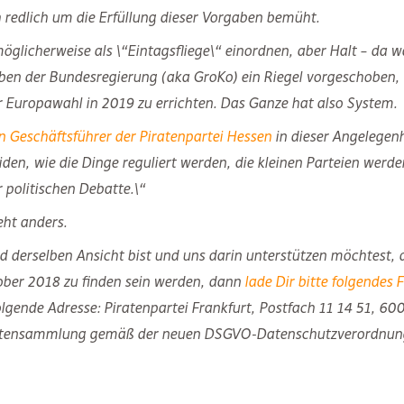
dlich um die Erfüllung dieser Vorgaben bemüht.
öglicherweise als \“Eintagsfliege\“ einordnen, aber Halt – da w
n der Bundesregierung (aka GroKo) ein Riegel vorgeschoben, a
der Europawahl in 2019 zu errichten. Das Ganze hat also System.
en Geschäftsführer der Piratenpartei Hessen
in dieser Angelegenh
den, wie die Dinge reguliert werden, die kleinen Parteien werden
r politischen Debatte.\“
eht anders.
 derselben Ansicht bist und uns darin unterstützen möchtest, d
ber 2018 zu finden sein werden, dann
lade Dir bitte folgendes
olgende Adresse: Piratenpartei Frankfurt, Postfach 11 14 51, 60
hriftensammlung gemäß der neuen DSGVO-Datenschutzverordnu