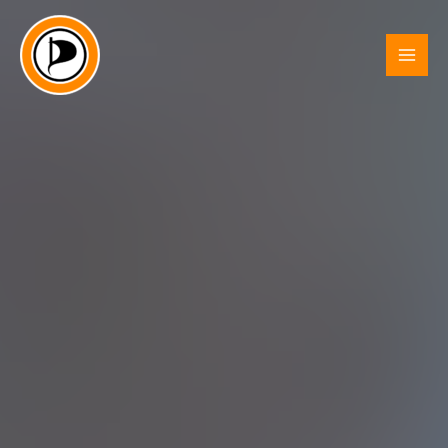
Zum
Inhalt
springen
MAI
MEN