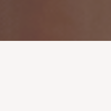
ÜBER UNS
POLITIK NERVT.
DARUM SIND WIR IN DER
POLITIK.
2006 gründeten Aktivisten und Idealisten die Piratenpartei,
um für bürgerfreundliche Politik zu kämpfen. Nutzen wir die