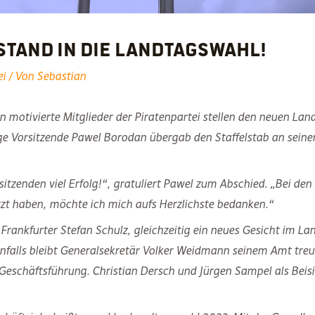
stand in die Landtagswahl!
ei
/ Von
Sebastian
n motivierte Mitglieder der Piratenpartei stellen den neuen Lan
ge Vorsitzende Pawel Borodan übergab den Staffelstab an seine
itzenden viel Erfolg!“, gratuliert Pawel zum Abschied. „Bei den
tzt haben, möchte ich mich aufs Herzlichste bedanken.“
r Frankfurter Stefan Schulz, gleichzeitig ein neues Gesicht im L
ebenfalls bleibt Generalsekretär Volker Weidmann seinem Amt tr
 Geschäftsführung. Christian Dersch und Jürgen Sampel als Beis