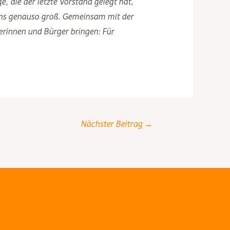
 die der letzte Vorstand gelegt hat,
stens genauso groß. Gemeinsam mit der
erinnen und Bürger bringen: Für
Nächster Beitrag
→