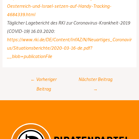
Oesterreich-und-Israel-setzen-auf-Handy-Tracking-
4684339.html
Täglicher Lagebericht des RKI zur Coronavirus-Krankheit-2019
(COVID-19) 16.03.2020:
https://www.rki.de/DE/Content/InfAZ/N/Neuartiges_Coronavir
us/Situationsberichte/2020-03-16-de.pdf?
__blob=publicationFile
Post
←
Vorheriger
Nächster Beitrag
navigation
Beitrag
→