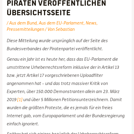
PIRATEN veröffentlichen
Übersichtsseite
/
Aus dem Bund
,
Aus dem EU-Parlament
,
News
,
Pressemitteilungen
/ Von
Sebastian
Diese Mitteilung wurde ursprünglich auf der Seite des
Bundesverbandes der Piratenpartei veröffentlicht.
Genau ein Jahr ist es heute her, dass das EU-Parlament die
umstrittene Urheberrechtsreform inklusive der in Artikel 13
bzw. jetzt Artikel 17 vorgeschriebenen Uploadfilter
angenommen hat – und das trotz massiver Kritik von
Experten, über 150.000 Demonstranten allein am 23. März
2019
[1]
und über 5 Millionen Petitionsunterzeichnern. Damit
wurden die größten Proteste, die es jemals für ein freies
Internet gab, vom Europaparlament und der Bundesregierung
einfach ignoriert.
Seither hat sich einiges bezüglich der Urheberrechtsreform