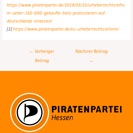
https://www.piratenpartei.de/2019/03/23/urheberrechtsrefro
m-ueber-150-000-gekaufte-bots-protestieren-auf-
deutschlands-strassen/
[2]
https://www.piratenpartei.de/eu-urheberrechtsreform/
Post
←
Vorheriger
Nächster Beitrag
navigation
Beitrag
→