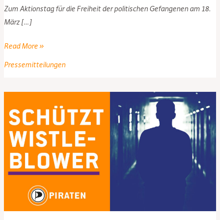
Zum Aktionstag für die Freiheit der politischen Gefangenen am 18.
März […]
Schützt
Read More »
Whistleblower!
Pressemitteilungen
–
PIRATEN
Hessen
zum
Aktionstag
für
die
Freiheit
der
politischen
Gefangenen