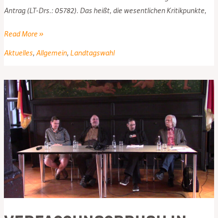
Antrag (LT-Drs.: 05782). Das heißt, die wesentlichen Kritikpunkte,
Schwarz-
Read More »
Grün
Aktuelles
,
Allgemein
,
Landtagswahl
will
IT-
Sicherheit
senken
–
im
Namen
der
Sicherheit