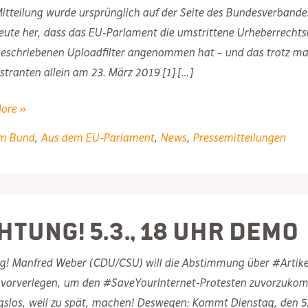
itteilung wurde ursprünglich auf der Seite des Bundesverbandes 
heute her, dass das EU-Parlament die umstrittene Urheberrechtsref
eschriebenen Uploadfilter angenommen hat – und das trotz mas
ranten allein am 23. März 2019 [1] […]
ore »
m Bund
,
Aus dem EU-Parlament
,
News
,
Pressemitteilungen
rrechtsreform:
N
ntlichen
htsseite
HTUNG! 5.3., 18 Uhr Demo
g! Manfred Weber (CDU/CSU) will die Abstimmung über #Artikel
vorverlegen, um den #SaveYourInternet-Protesten zuvorzuko
slos, weil zu spät, machen! Deswegen: Kommt Dienstag, den 5.