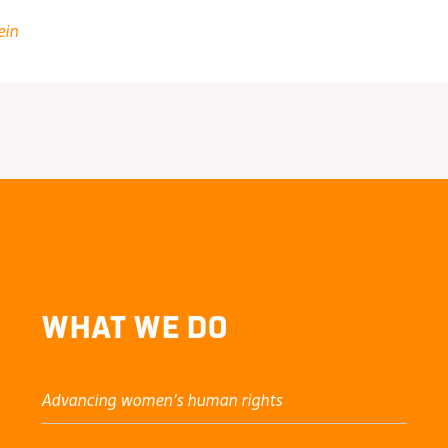
ein
t
What We Do
Advancing women’s human rights