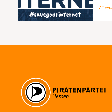
Dein
Allgem
Interne
–
23.
März
Demo-
Tag!