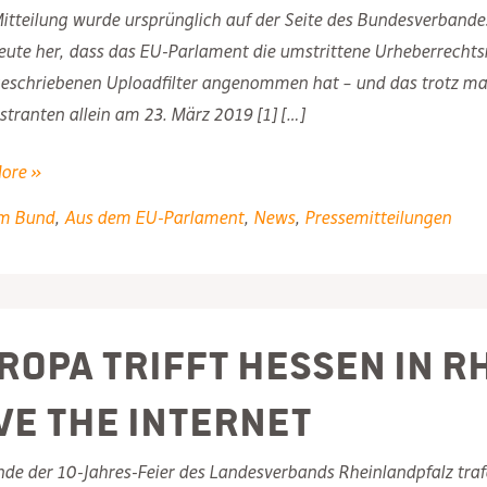
itteilung wurde ursprünglich auf der Seite des Bundesverbandes 
heute her, dass das EU-Parlament die umstrittene Urheberrechtsref
eschriebenen Uploadfilter angenommen hat – und das trotz mas
ranten allein am 23. März 2019 [1] […]
ore »
m Bund
,
Aus dem EU-Parlament
,
News
,
Pressemitteilungen
rrechtsreform:
N
ntlichen
htsseite
ropa trifft Hessen in R
ve the Internet
e der 10-Jahres-Feier des Landesverbands Rheinlandpfalz traf