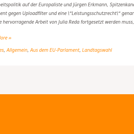
eitspolitik auf der Europaliste und Jürgen Erkmann, Spitzenkan
nt gegen Uploadfilter und eine \“Leistungsschutzrecht\“ genannt
e hervorragende Arbeit von Julia Reda fortgesetzt werden muss,
ore »
es
,
Allgemein
,
Aus dem EU-Parlament
,
Landtagswahl
and-
t