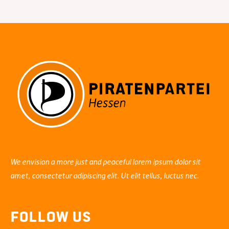
schützen:
Keine
vollständigen
Anschriften
auf
Wahlzetteln
We envision a more just and peaceful lorem ipsum dolor sit
amet, consectetur adipiscing elit. Ut elit tellus, luctus nec.
Follow Us