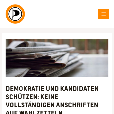
Zum
Inhalt
springen
MAI
MEN
Demokratie und Kandidaten
schützen: Keine
vollständigen Anschriften
auf Wahlzetteln