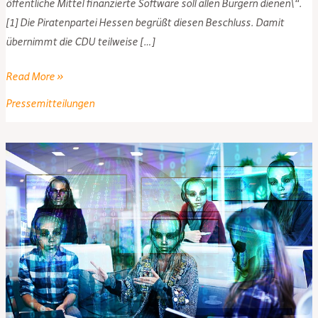
öffentliche Mittel finanzierte Software soll allen Bürgern dienen\“.
[1] Die Piratenpartei Hessen begrüßt diesen Beschluss. Damit
übernimmt die CDU teilweise […]
Wir
Read More »
begrüßen
Pressemitteilungen
die
Annäherung
der
CDU
an
eine
Piratenposition