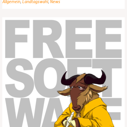
Allgemein
,
Landtagswahl
,
News
Mat
jetzt
auch
mit
PIRATEN
–
quasi