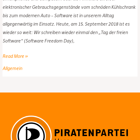
elektronischer Gebrauchsgegenstände vom schnöden Kühlschrank
bis zum modernen Auto – Software ist in unserem Alltag
allgegenwärtig im Einsatz. Heute, am 15. September 2018 ist es
wieder so weit: Wir schreiben wieder einmal den „Tag der freien
Software“ (Software Freedom Day),
Zum
Read More »
„Software
Allgemein
Freedom
Day“:
Warum
freie
Software
wichtig
ist…