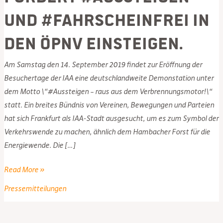
und #fahrscheinfrei in
den ÖPNV einsteigen.
Am Samstag den 14. September 2019 findet zur Eröffnung der
Besuchertage der IAA eine deutschlandweite Demonstation unter
dem Motto \“#Aussteigen – raus aus dem Verbrennungsmotor!\“
statt. Ein breites Bündnis von Vereinen, Bewegungen und Parteien
hat sich Frankfurt als IAA-Stadt ausgesucht, um es zum Symbol der
Verkehrswende zu machen, ähnlich dem Hambacher Forst für die
Energiewende. Die […]
Piratenpartei
Read More »
Hessen
Pressemitteilungen
fordert
#Aussteigen
und