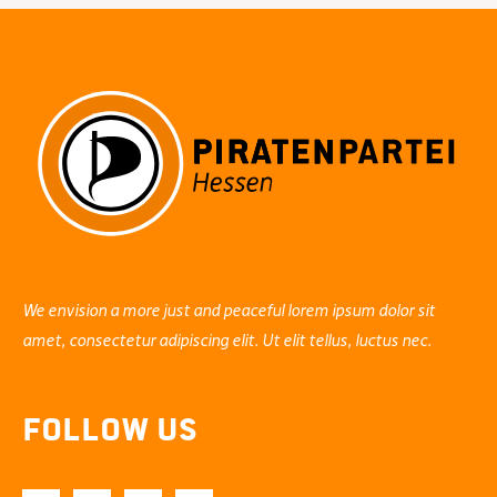
#fahrscheinfrei
in
den
ÖPNV
einsteigen.
We envision a more just and peaceful lorem ipsum dolor sit
amet, consectetur adipiscing elit. Ut elit tellus, luctus nec.
Follow Us