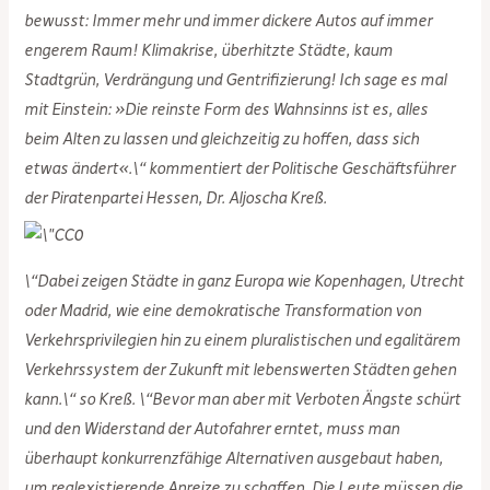
bewusst: Immer mehr und immer dickere Autos auf immer
engerem Raum! Klimakrise, überhitzte Städte, kaum
Stadtgrün, Verdrängung und Gentrifizierung! Ich sage es mal
mit Einstein: »Die reinste Form des Wahnsinns ist es, alles
beim Alten zu lassen und gleichzeitig zu hoffen, dass sich
etwas ändert«.\“ kommentiert der Politische Geschäftsführer
der Piratenpartei Hessen, Dr. Aljoscha Kreß.
\“Dabei zeigen Städte in ganz Europa wie Kopenhagen, Utrecht
oder Madrid, wie eine demokratische Transformation von
Verkehrsprivilegien hin zu einem pluralistischen und egalitärem
Verkehrssystem der Zukunft mit lebenswerten Städten gehen
kann.\“ so Kreß. \“Bevor man aber mit Verboten Ängste schürt
und den Widerstand der Autofahrer erntet, muss man
überhaupt konkurrenzfähige Alternativen ausgebaut haben,
um realexistierende Anreize zu schaffen. Die Leute müssen die