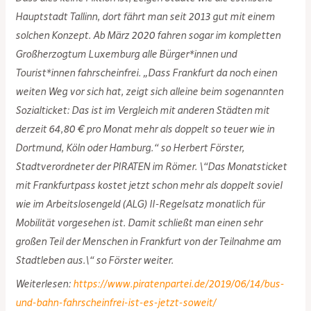
Haupt­stadt Tal­linn, dort fährt man seit 2013 gut mit einem
solchen Konzept. Ab März 2020 fahren sogar im kompletten
Groß­her­zog­tum Luxem­burg alle Bürger*innen und
Tourist*innen fahrscheinfrei. „Dass Frankfurt da noch einen
weiten Weg vor sich hat, zeigt sich alleine beim sogenannten
Sozialticket: Das ist im Vergleich mit anderen Städten mit
derzeit 64,80 € pro Monat mehr als doppelt so teuer wie in
Dortmund, Köln oder Hamburg.“ so Herbert Förster,
Stadtverordneter der PIRATEN im Römer. \“Das Monatsticket
mit Frankfurtpass kostet jetzt schon mehr als doppelt soviel
wie im Arbeitslosengeld (ALG) II-Regelsatz monatlich für
Mobilität vorgesehen ist. Damit schließt man einen sehr
großen Teil der Menschen in Frankfurt von der Teilnahme am
Stadtleben aus.\“ so Förster weiter.
Weiterlesen:
https://www.piratenpartei.de/2019/06/14/bus-
und-bahn-fahrscheinfrei-ist-es-jetzt-soweit/