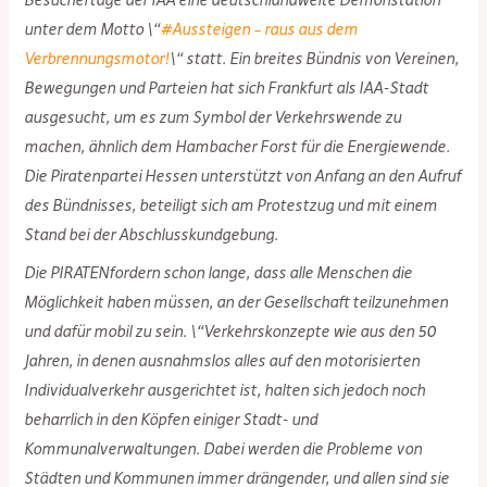
Besuchertage der IAA eine deutschlandweite Demonstation
unter dem Motto \“
#Aussteigen – raus aus dem
Verbrennungsmotor!
\“ statt. Ein breites Bündnis von Vereinen,
Bewegungen und Parteien hat sich Frankfurt als IAA-Stadt
ausgesucht, um es zum Symbol der Verkehrswende zu
machen, ähnlich dem Hambacher Forst für die Energiewende.
Die Piratenpartei Hessen unterstützt von Anfang an den Aufruf
des Bündnisses, beteiligt sich am Protestzug und mit einem
Stand bei der Abschlusskundgebung.
Die PIRATENfordern schon lange, dass alle Menschen die
Möglichkeit haben müssen, an der Gesellschaft teilzunehmen
und dafür mobil zu sein. \“Verkehrskonzepte wie aus den 50
Jahren, in denen ausnahmslos alles auf den motorisierten
Individualverkehr ausgerichtet ist, halten sich jedoch noch
beharrlich in den Köpfen einiger Stadt- und
Kommunalverwaltungen. Dabei werden die Probleme von
Städten und Kommunen immer drängender, und allen sind sie