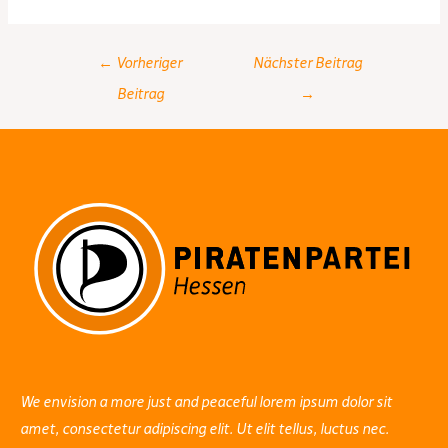
Post
←
Vorheriger
Nächster Beitrag
navigation
Beitrag
→
We envision a more just and peaceful lorem ipsum dolor sit
amet, consectetur adipiscing elit. Ut elit tellus, luctus nec.