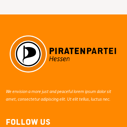
Zulassung
der
Corona-
Warn-
App
zur
Kontakterfassung
We envision a more just and peaceful lorem ipsum dolor sit
amet, consectetur adipiscing elit. Ut elit tellus, luctus nec.
Follow Us