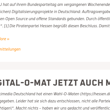
 hat auf ihrem Bundesparteitag am vergangenen Wochenende bes
lichen) Digitalisierungsprojekte in Deutschland: Auftragsvergab
ien Open Source und offene Standards gebunden. Durch öffentlic
“. [1] Die Piratenpartei Hessen begrüßt diesen Beschluss. Dami
ore »
en
mitteilungen
rung
gital-O-Mat jetzt auch m
imedia Deutschland hat einen Wahl-O-Maten (https://hessen.dig
position
egeben. Leider hat sie sich dazu entschlossen, nicht alle Partei
tigen\“. Macht nichts – haben wir uns gedacht und veröffentl