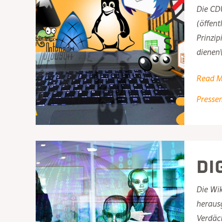
Die CDU
(öffent
Prinzip
dienen\
Wir
Read M
begrüß
Presse
die
Annähe
der
CDU
Di
an
eine
Die Wik
Piraten
herausg
Verdäch