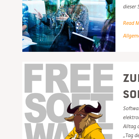
dieser 
Digital-
Read M
O-
Allgem
Mat
jetzt
auch
mit
Zu
PIRATE
–
So
quasi
Softwa
elektr
Alltag 
„Tag de