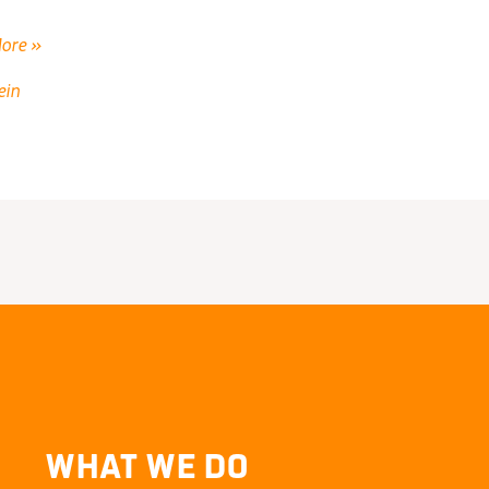
ore »
are
ein
om
re
What We Do