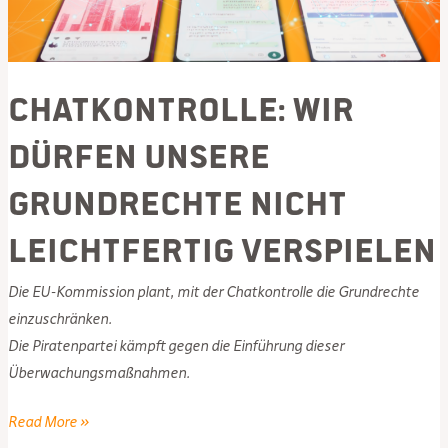
Freiheit
–
und
Chatkontrolle: Wir
Deutschlands
politische
dürfen unsere
Linke
schaut
Grundrechte nicht
weg
leichtfertig verspielen
Die EU-Kommission plant, mit der Chatkontrolle die Grundrechte
einzuschränken.
Die Piratenpartei kämpft gegen die Einführung dieser
Überwachungsmaßnahmen.
Chatkontrolle:
Read More »