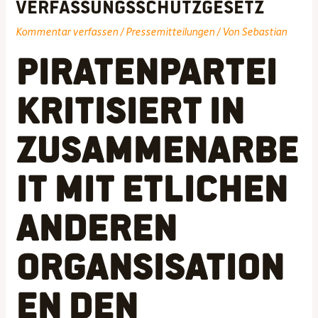
Verfassungsschutzgesetz
Kommentar verfassen
/
Pressemitteilungen
/ Von
Sebastian
Piratenpartei
kritisiert in
Zusammenarbe
it mit etlichen
anderen
Organsisation
en den