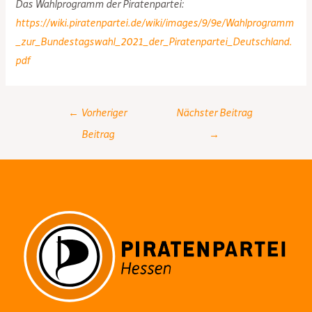
Das Wahlprogramm der Piratenpartei:
https://wiki.piratenpartei.de/wiki/images/9/9e/Wahlprogramm
_zur_Bundestagswahl_2021_der_Piratenpartei_Deutschland.
pdf
Post
←
Vorheriger
Nächster Beitrag
navigation
Beitrag
→