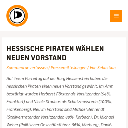
Zum
Inhalt
springen
MAI
MEN
Hessische Piraten wählen
neuen Vorstand
Kommentar verfassen
/
Pressemitteilungen
/ Von
Sebastian
Auf ihrem Parteitag auf der Burg Hessenstein haben die
hessischen Piraten einen neuen Vorstand gewählt. Im Amt
bestätigt wurden Herberst Förster als Vorsitzender (94%,
Frankfurt) und Nicole Staubus als Schatzmeisterin (100%,
Frankenberg). Neu im Vorstand sind Michael Behrendt
(Stellvertretender Vorsitzender, 88%, Korbach), Dr. Michael
Weber (Politischer Geschäftsführer, 66%, Marburg), Daniél