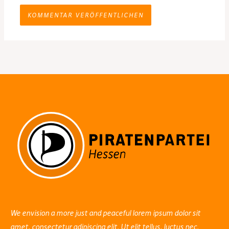
We envision a more just and peaceful lorem ipsum dolor sit
amet, consectetur adipiscing elit. Ut elit tellus, luctus nec.