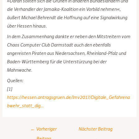
»Daran sollten sich die Grünen in anderen Bundesländern und
die Verhandler der Jamaika-Koalition ein Vorbild nehmen«,
äußert Michael Behrendt die Hoffnung auf eine Signalwirkung
über Hessen hinaus.
In dem Zusammenhang dankte er neben den Mitstreitern vom
Chaos Computer Club Darmstadt auch den ebenfalls
angereisten Piraten aus Niedersachsen, Rheinland-Pfalz und
Baden-Württemberg für die Unterstürzung bei der
Mahnwache.
Quellen:
[1]
https://hessen.antragsgruen.de/lmv2017/Digitale_Gefahrena
bwehr_statt_dig…
Post
←
Vorheriger
Nächster Beitrag
navigation
Beitrag
→