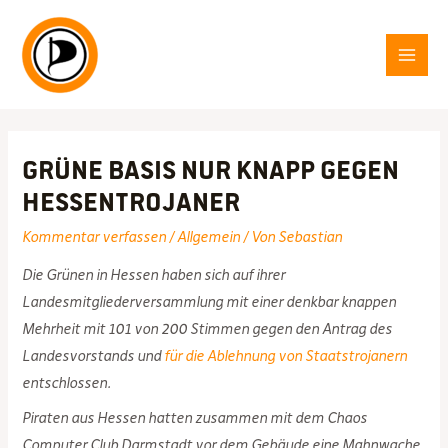
Zum
Inhalt
springen
MAI
MEN
Grüne Basis nur knapp gegen
Hessentrojaner
Kommentar verfassen
/
Allgemein
/ Von
Sebastian
Die Grünen in Hessen haben sich auf ihrer
Landesmitgliederversammlung mit einer denkbar knappen
Mehrheit mit 101 von 200 Stimmen gegen den Antrag des
Landesvorstands und
für die Ablehnung von Staatstrojanern
entschlossen.
Piraten aus Hessen hatten zusammen mit dem Chaos
Computer Club Darmstadt vor dem Gebäude eine Mahnwache