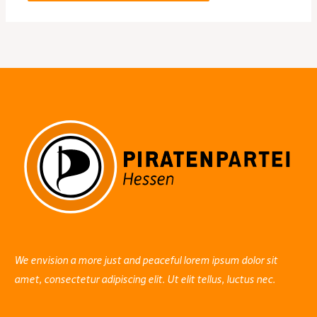
We envision a more just and peaceful lorem ipsum dolor sit
amet, consectetur adipiscing elit. Ut elit tellus, luctus nec.