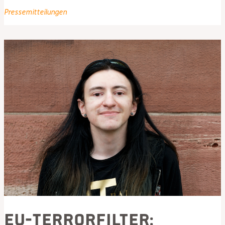
2021
Pressemitteilungen
–
Herabsetzung
der
Mindestanzahl
von
Unterstützerunterschriften
EU-Terrorfilter: