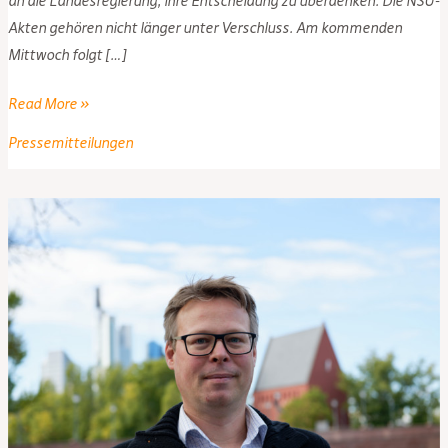
an die Landesregierung, ihre Entscheidung zu überdenken: Die NSU-
Akten gehören nicht länger unter Verschluss. Am kommenden
Mittwoch folgt […]
PIRATEN
Read More »
Hessen
Pressemitteilungen
fordern
Freigabe
der
NSU-
Akten