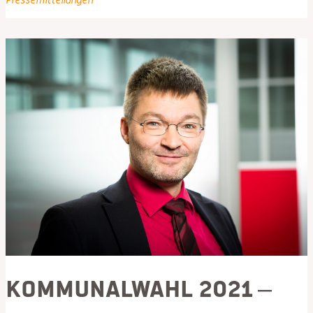
sich
zum
Thema
Impfen
Kommunalwahl 2021 –