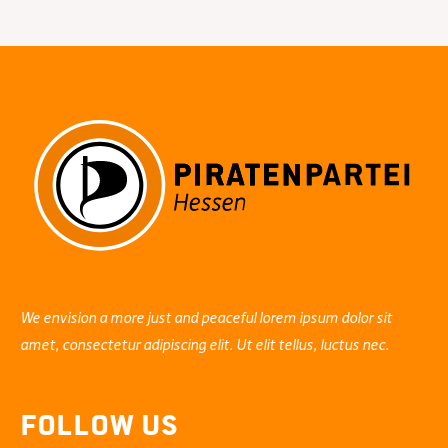
Day“:
Warum
freie
Software
wichtig
ist…
We envision a more just and peaceful lorem ipsum dolor sit
amet, consectetur adipiscing elit. Ut elit tellus, luctus nec.
Follow Us