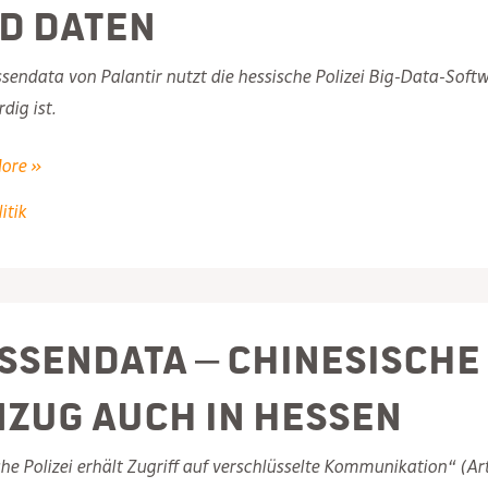
d Daten
sendata von Palantir nutzt die hessische Polizei Big-Data-Soft
dig ist.
s
ore »
ensoftware:
itik
rdige
g
ssendata – chinesisch
rechten
nzug auch in Hessen
che Polizei erhält Zugriff auf verschlüsselte Kommunikation“ (Ar