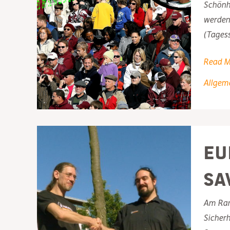
Schönhe
werden 
(Tagess
Hessen
Read M
–
Allgem
chinesi
Metho
halten
Einzug
Eu
auch
in
Sa
Hessen
Am Rand
Sicherh