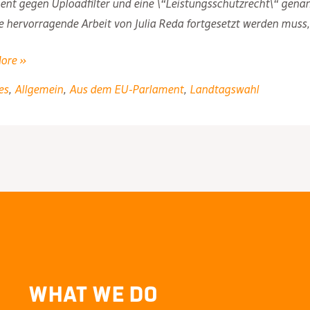
nt gegen Uploadfilter und eine \“Leistungsschutzrecht\“ genannt
e hervorragende Arbeit von Julia Reda fortgesetzt werden muss,
ore »
es
,
Allgemein
,
Aus dem EU-Parlament
,
Landtagswahl
and-
t
What We Do