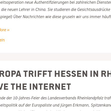
itsoperation neue Authentifizierungen bei zahlreichen Dienste
die neuen Lehrer in China. Sie studieren die Gesichtsausdrück
piegel) Über Nachrichten wie diese gruseln wir uns immer häufig
data
ore »
ein
sche
den
ropa trifft Hessen in R
ve the Internet
e der 10-Jahres-Feier des Landesverbands Rheinlandpfalz traf
eitspolitik auf der Europaliste und Jürgen Erkmann, Spitzenkan