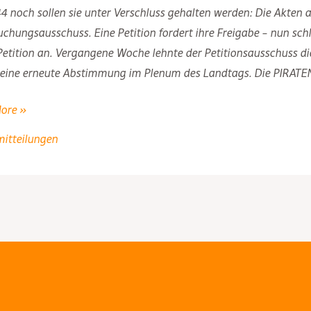
4 noch sollen sie unter Verschluss gehalten werden: Die Akten
chungsausschuss. Eine Petition fordert ihre Freigabe – nun schli
 Petition an. Vergangene Woche lehnte der Petitionsausschuss
 eine erneute Abstimmung im Plenum des Landtags. Die PIRATEN
partei
ore »
mitteilungen
ützt
: