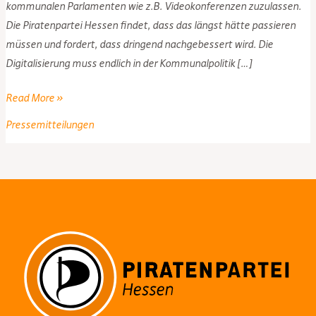
kommunalen Parlamenten wie z.B. Videokonferenzen zuzulassen.
Die Piratenpartei Hessen findet, dass das längst hätte passieren
müssen und fordert, dass dringend nachgebessert wird. Die
Digitalisierung muss endlich in der Kommunalpolitik […]
Das
Read More »
21.
Pressemitteilungen
Jahrhundert
wurde
vertagt
–
PIRATEN
Hessen
kritisieren
Kommunalverfassungsnovelle