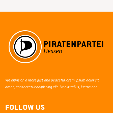
Day“:
Warum
freie
Software
wichtig
ist…
We envision a more just and peaceful lorem ipsum dolor sit
amet, consectetur adipiscing elit. Ut elit tellus, luctus nec.
Follow Us