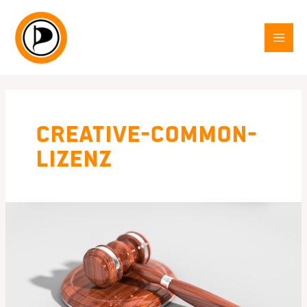
Zum
Inhalt
springen
MAI
MEN
Creative-Common-
Lizenz