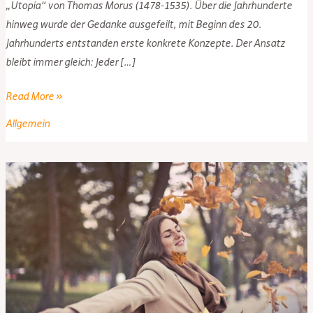
„Utopia“ von Thomas Morus (1478-1535). Über die Jahrhunderte
hinweg wurde der Gedanke ausgefeilt, mit Beginn des 20.
Jahrhunderts entstanden erste konkrete Konzepte. Der Ansatz
bleibt immer gleich: Jeder […]
Das
Read More »
Bedingungslose
Allgemein
Grundeinkommen
sorgt
für
mehr
soziale
Gerechtigkeit
–
und
macht
nicht