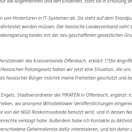
ür die Allgemeinheit und den Einzelnen, statt sie in Erfüllung s
en von Hintertüren in IT-Systemen ab. Sie steht auf dem Stand
ewährleistet werden müssen. Der hessische Landesverband sieht
esregierung beides mit der neu geschaffenen gesetzlichen Gru
rsitzender des Kreisverbands Offenbach, erklärt: \“Die Angriff
sischen Polizeigesetz haben wir jetzt eine Situation, die uns d
ls hessischer Bürger möchte meine Freiheiten geschützt und be
ngels, Stadtverordneter der PIRATEN in Offenbach, ergänzt: Ic
ieben, wo anonyme Whistleblower Veröffentlichungen eingereich
die von der NGO Roskomsvoboda benutzt wird, und in dessen N
nrechte verklagt habe. Außerdem habe ich Kontakte zu Aktivist
 verschiedene Geheimdienste dafür interessieren, und bin daher 