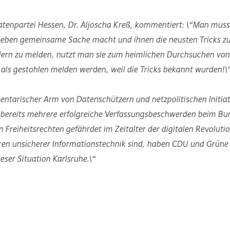
ratenpartei Hessen, Dr. Aljoscha Kreß, kommentiert: \“Man muss 
odieben gemeinsame Sache macht und ihnen die neusten Tricks z
lern zu melden, nutzt man sie zum heimlichen Durchsuchen von K
ls gestohlen melden werden, weil die Tricks bekannt wurden!\
mentarischer Arm von Datenschützern und netzpolitischen Initiat
t bereits mehrere erfolgreiche Verfassungsbeschwerden beim Bu
 Freiheitsrechten gefährdet im Zeitalter der digitalen Revolutio
ren unsicherer Informationstechnik sind, haben CDU und Grüne i
eser Situation Karlsruhe.\“