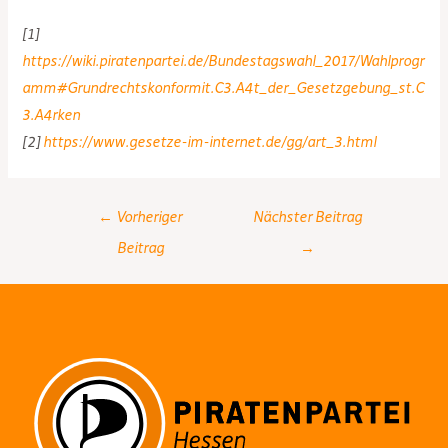
[1]
https://wiki.piratenpartei.de/Bundestagswahl_2017/Wahlprogr
amm#Grundrechtskonformit.C3.A4t_der_Gesetzgebung_st.C
3.A4rken
[2]
https://www.gesetze-im-internet.de/gg/art_3.html
Post
←
Vorheriger
Nächster Beitrag
navigation
Beitrag
→