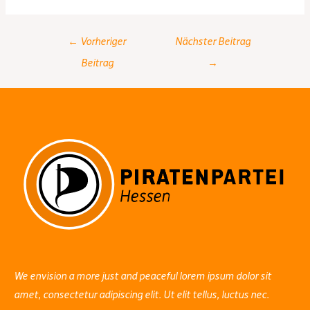
Post
←
Vorheriger
Nächster Beitrag
navigation
Beitrag
→
We envision a more just and peaceful lorem ipsum dolor sit
amet, consectetur adipiscing elit. Ut elit tellus, luctus nec.