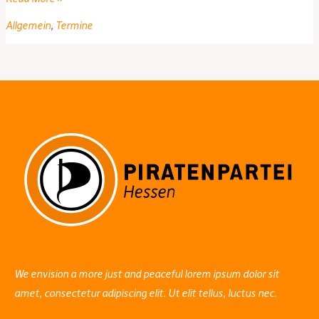
Piraten-
Allgemein
,
Termine
Stammtisch
We envision a more just and peaceful lorem ipsum dolor sit
amet, consectetur adipiscing elit. Ut elit tellus, luctus nec.