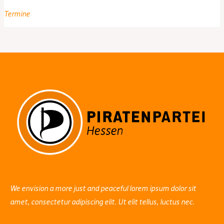
Landesparteitag
Termine
in
Offenbach
We envision a more just and peaceful lorem ipsum dolor sit
amet, consectetur adipiscing elit. Ut elit tellus, luctus nec.