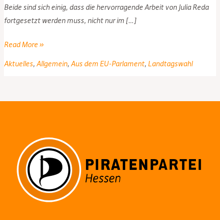
Beide sind sich einig, dass die hervorragende Arbeit von Julia Reda
fortgesetzt werden muss, nicht nur im […]
Europa
Read More »
trifft
Aktuelles
,
Allgemein
,
Aus dem EU-Parlament
,
Landtagswahl
Hessen
in
Rheinland-
Pfalz
–
Save
the
Internet