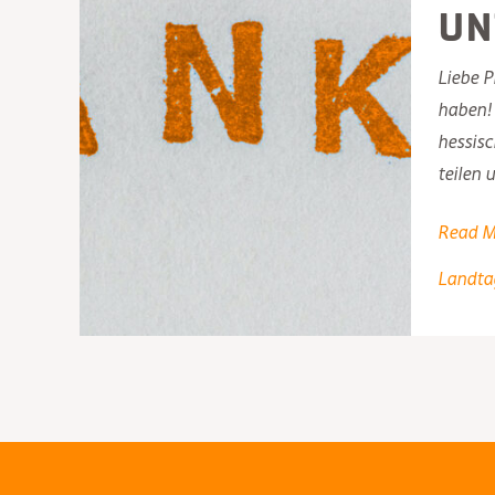
Un
Liebe P
haben! 
hessisc
teilen 
Gemei
Read M
stark
Landta
für
die
Demokr
Piraten
Hessen
dankt f
die