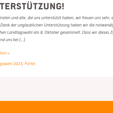
terstützung!
iraten und alle, die uns unterstützt haben, wir freuen uns sehr, 
Dank der unglaublichen Unterstützung haben wir die notwendig
hen Landtagswahl am 8. Oktober gesammelt. Dass wir dieses Zi
und uns bei […]
nsam
ore »
gswahl 2023
,
Partei
atie:
partei
ür