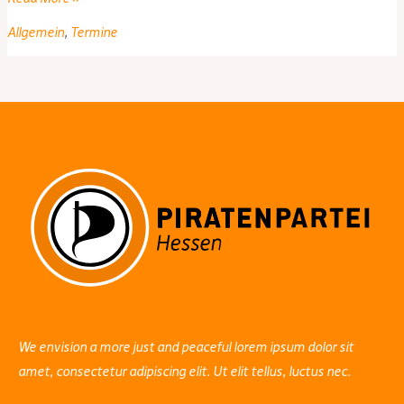
Piraten-
Allgemein
,
Termine
Stammtisch
We envision a more just and peaceful lorem ipsum dolor sit
amet, consectetur adipiscing elit. Ut elit tellus, luctus nec.