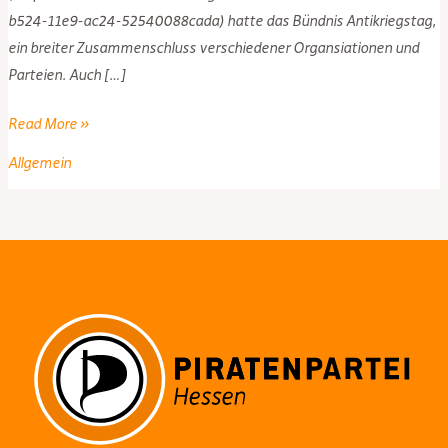
b524-11e9-ac24-52540088cada) hatte das Bündnis Antikriegstag,
ein breiter Zusammenschluss verschiedener Organsiationen und
Parteien. Auch […]
Nuklearwaffen
Read More »
abschaffen!
Allgemein