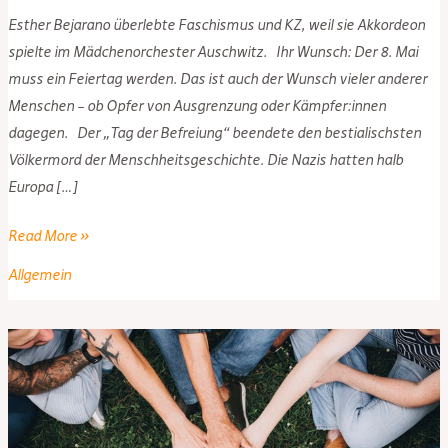
Esther Bejarano überlebte Faschismus und KZ, weil sie Akkordeon
spielte im Mädchenorchester Auschwitz. Ihr Wunsch: Der 8. Mai
muss ein Feiertag werden. Das ist auch der Wunsch vieler anderer
Menschen – ob Opfer von Ausgrenzung oder Kämpfer:innen
dagegen. Der „Tag der Befreiung“ beendete den bestialischsten
Völkermord der Menschheitsgeschichte. Die Nazis hatten halb
Europa […]
Piraten
Read More »
Hessen
Allgemein
unterstützen
die
Petition:
8.
Mai
zum