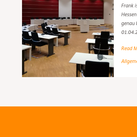
Frank i
Hessen 
genau b
01.04.
Mandat
Read M
in
Allgem
Hessen
–
Teil
2,
Landkre
Marbur
Bieden