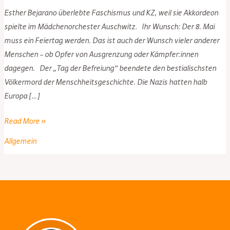
Esther Bejarano überlebte Faschismus und KZ, weil sie Akkordeon
spielte im Mädchenorchester Auschwitz. Ihr Wunsch: Der 8. Mai
muss ein Feiertag werden. Das ist auch der Wunsch vieler anderer
Menschen – ob Opfer von Ausgrenzung oder Kämpfer:innen
dagegen. Der „Tag der Befreiung“ beendete den bestialischsten
Völkermord der Menschheitsgeschichte. Die Nazis hatten halb
Europa […]
Piraten
Read More »
Hessen
Allgemein
unterstützen
die
Petition:
8.
Mai
zum