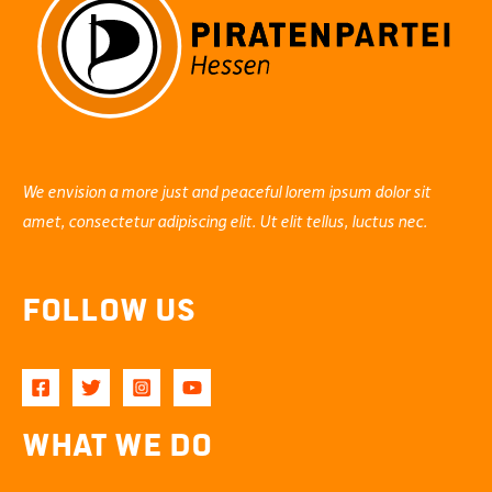
Feiertag
machen!
We envision a more just and peaceful lorem ipsum dolor sit
amet, consectetur adipiscing elit. Ut elit tellus, luctus nec.
Follow Us
What We Do