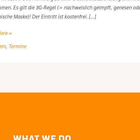
men. Es gilt die 3G-Regel (= nachweislich geimpft, genesen ode
ische Maske)! Der Eintritt ist kostenfrei. […]
1
ore »
chutzschulung
ein
,
Termine
What We Do