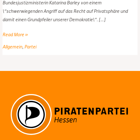
Bundesjustizministerin Katarina Barley von einem
\“schwerwiegenden Angriff auf das Recht auf Privatsphäre und
damit einen Grundpfeiler unserer Demokratie\“. […]
Oh
Read More »
Wunder!
Allgemein
,
Partei
Hacker
greifen
Daten
ab
und
die,
die
Staatstrojaner
fordern,
wundern
sich!