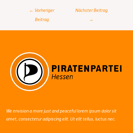
Post
←
Vorheriger
Nächster Beitrag
navigation
Beitrag
→
We envision a more just and peaceful lorem ipsum dolor sit
amet, consectetur adipiscing elit. Ut elit tellus, luctus nec.