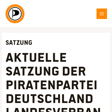
Zum
Inhalt
springen
MAI
MEN
Satzung
Aktuelle
Satzung der
Piratenpartei
Deutschland
Landesverban