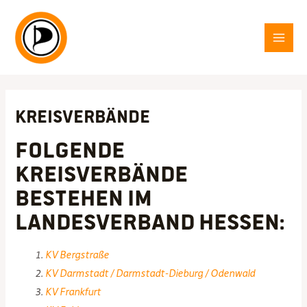
Zum
Inhalt
springen
MAI
MEN
Kreisverbände
Folgende
Kreisverbände
bestehen im
Landesverband Hessen:
KV Bergstraße
KV Darmstadt / Darmstadt-Dieburg / Odenwald
KV Frankfurt