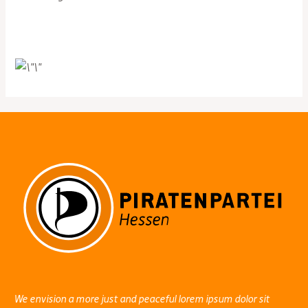
We envision a more just and peaceful lorem ipsum dolor sit